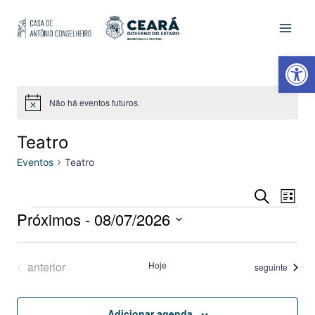
Ab
Não há eventos futuros.
Notice
Teatro
Eventos
Teatro
Na
Pesqui
Procurar
Lista
eventos
Próximos
 - 
08/07/2026
do
e
Selecione
vis
naveg
a
Eventos
anterior
Hoje
Eventos
seguinte
Eve
data.
de
Adicionar agenda