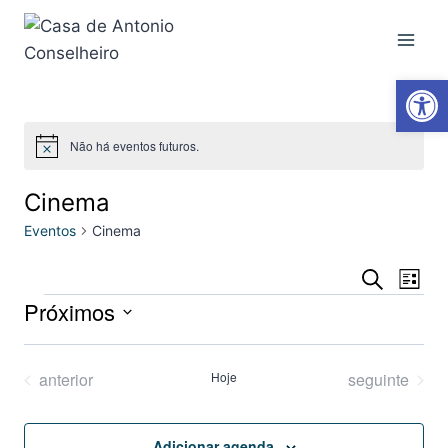
Ab
Não há eventos futuros.
Notice
Cinema
Eventos
Cinema
Na
Pesqui
Procurar
Lista
eventos
Próximos
do
e
Selecione
vis
naveg
a
Eventos
Eventos
anterior
Hoje
seguinte
Eve
data.
de
Adicionar agenda