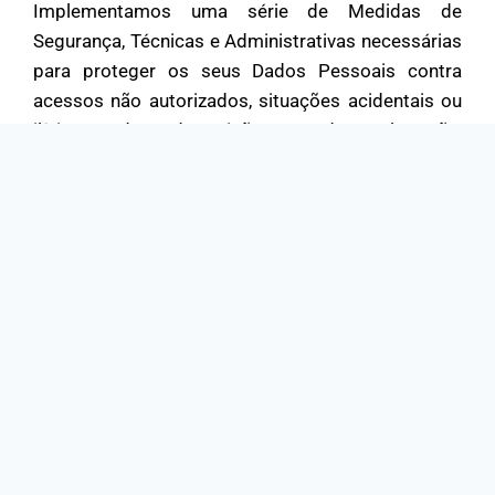
Implementamos uma série de Medidas de
Segurança, Técnicas e Administrativas necessárias
para proteger os seus Dados Pessoais contra
acessos não autorizados, situações acidentais ou
ilícitas de destruição, perda, alteração,
comunicação ou qualquer forma de Tratamento de
Dados Pessoais inadequado ou ilícito, como, por
exemplo, a proteção de nosso banco de dados e
todos os Dados Pessoais de nossos clientes
cadastrados.
DÚVIDAS
Caso Você tenha qualquer dúvida ou outra questão
em relação a estes Termos, entre em contato
conosco através do e-mail:
privacidade@idm.org.br
,