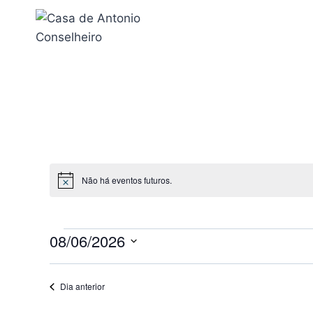
Pular
para
o
Conteúdo
Não há eventos futuros.
Notice
08/06/2026
Eventos
Selecione
a
Dia anterior
data.