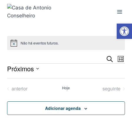
Ab
Não há eventos futuros.
Notice
Na
Pesqui
Procurar
Lista
eventos
Próximos
do
e
Selecione
vis
naveg
a
Eventos
Eventos
anterior
Hoje
seguinte
Eve
data.
de
Adicionar agenda
visuai
de